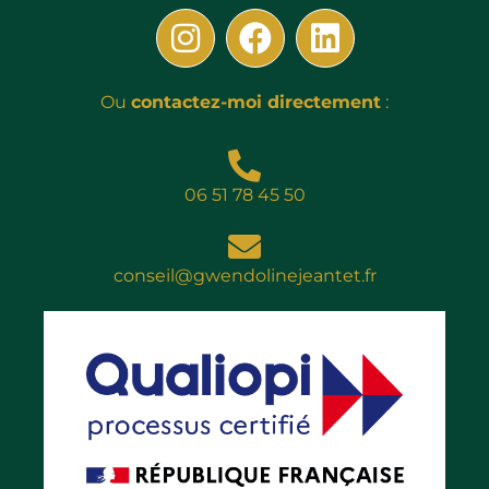
Ou
contactez-moi directement
:
06 51 78 45 50
conseil@gwendolinejeantet.fr